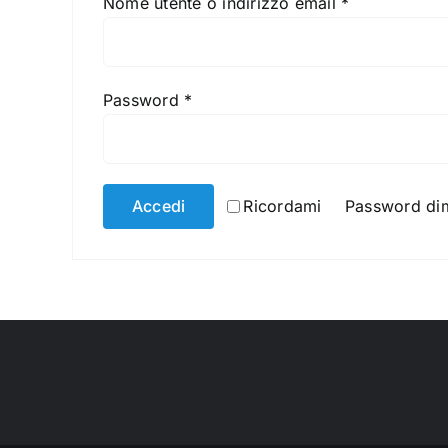
Nome utente o indirizzo email
*
Password
*
Accedi
Ricordami
Password dim