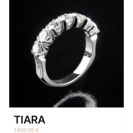
TIARA
7.900,00
€