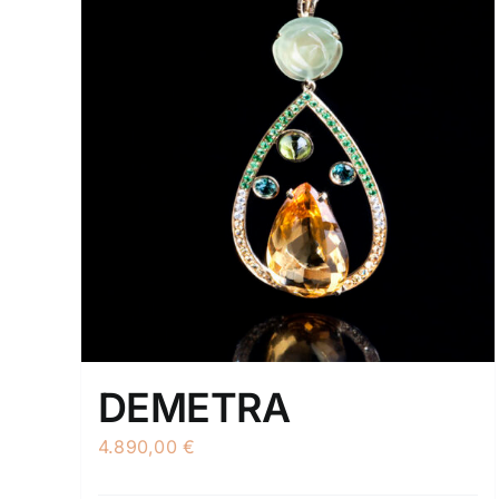
DEMETRA
4.890,00
€