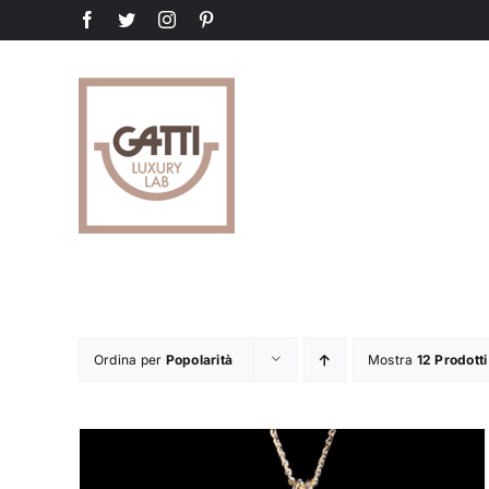
Salta
Facebook
Twitter
Instagram
Pinterest
al
contenuto
Ordina per
Popolarità
Mostra
12 Prodotti