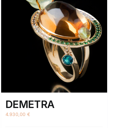
DEMETRA
4.930,00
€